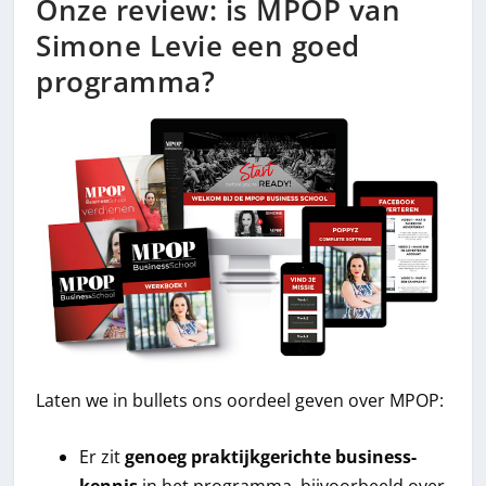
Onze review: is MPOP van
Simone Levie een goed
programma?
Laten we in bullets ons oordeel geven over MPOP:
Er zit
genoeg praktijkgerichte business-