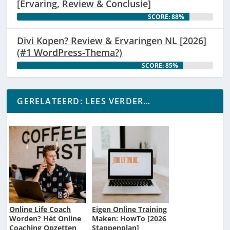
[Ervaring, Review & Conclusie]
SCORE: 88%
Divi Kopen? Review & Ervaringen NL [2026]
(#1 WordPress-Thema?)
SCORE: 85%
GERELATEERD: LEES VERDER…
Online Life Coach
Eigen Online Training
Worden? Hét Online
Maken: HowTo [2026
Coaching Opzetten
Stappenplan]