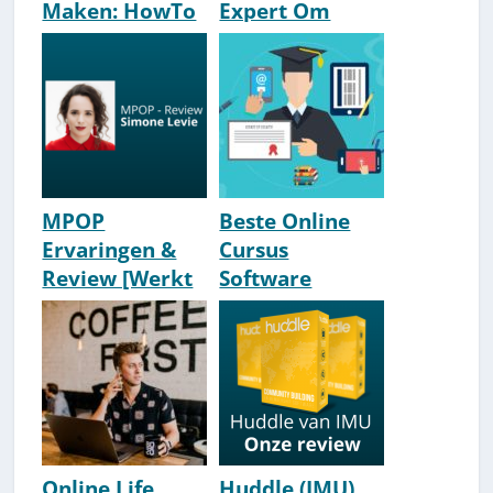
Maken: HowTo
Expert Om
[2026
Online
Stappenplan]
Trainingen Te
Leren Maken]
MPOP
Beste Online
Ervaringen &
Cursus
Review [Werkt
Software
Simone Levie's
Vergeleken [#1
Cursus?]
E-Learning
Platform?]
[2026]
Online Life
Huddle (IMU)