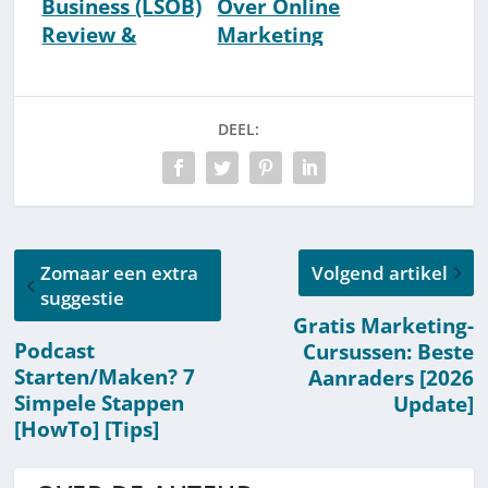
Business (LSOB)
Over Online
Review &
Marketing
Ervaringen
[Lijst] [Online
[2026]
Trainingen]
DEEL:
Zomaar een extra
Volgend artikel
suggestie
Gratis Marketing-
Podcast
Cursussen: Beste
Starten/Maken? 7
Aanraders [2026
Simpele Stappen
Update]
[HowTo] [Tips]