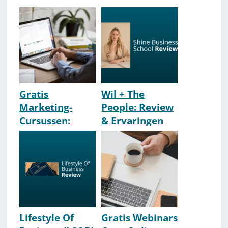
Gratis
Wil + The
Marketing-
People: Review
Cursussen:
& Ervaringen
Beste
[Shine Business
Aanraders
School]
[2026 Update]
Lifestyle Of
Gratis Webinars