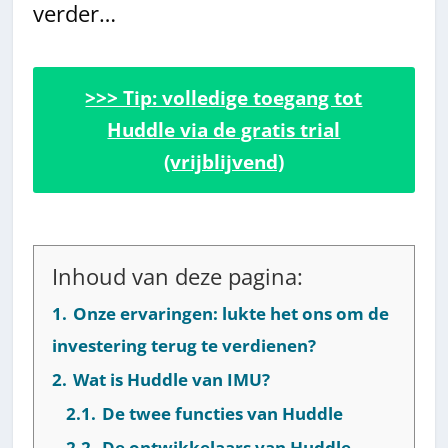
verder…
>>> Tip: volledige toegang tot
Huddle via de gratis trial
(vrijblijvend)
Inhoud van deze pagina:
1.
Onze ervaringen: lukte het ons om de
investering terug te verdienen?
2.
Wat is Huddle van IMU?
2.1.
De twee functies van Huddle
2.2.
De ontwikkelaars van Huddle