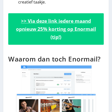
creatief taakje.
>> Via deze link iedere maand
opnieuw 25% korting op Enormail
(tip!)
Waarom dan toch Enormail?