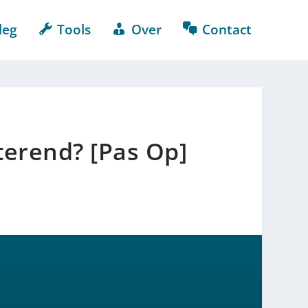
leg
Tools
Over
Contact
terend? [Pas Op]