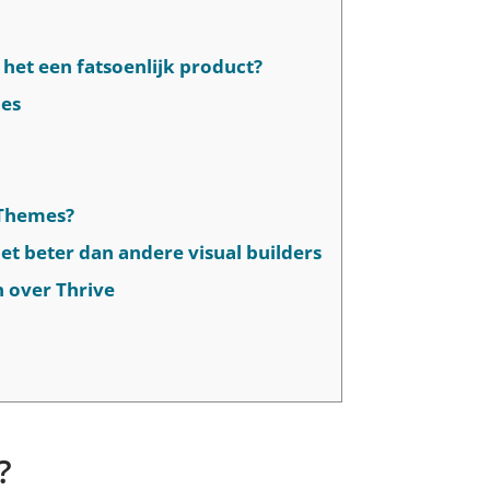
 het een fatsoenlijk product?
mes
e Themes?
t beter dan andere visual builders
 over Thrive
?