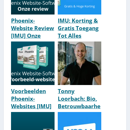
Phoenix-
IMU: Korting &
Website Review
Gratis Toegang
[IMU] Onze
Tot Alles
Ervaringen
[Internet
[2026]
Marketing
Unie]
Voorbeelden
Tonny
Phoenix-
Loorbach: Bio,
Websites [IMU]
Betrouwbaarhe
[2026 Update]
id & Ervaringen