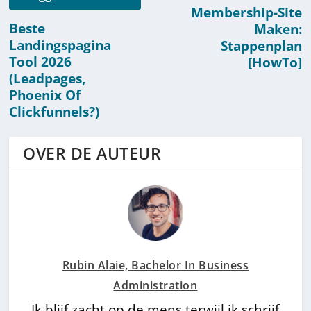
Membership-Site
Beste
Maken:
Landingspagina
Stappenplan
Tool 2026
[HowTo]
(Leadpages,
Phoenix Of
Clickfunnels?)
OVER DE AUTEUR
Rubin Alaie, Bachelor In Business
Administration
Ik blijf zacht op de mens terwijl ik schrijf