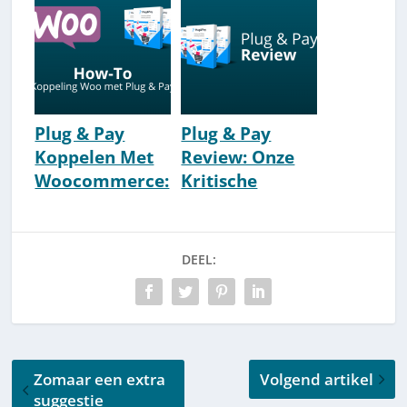
[2026]
Community
2026]
Plug & Pay
Plug & Pay
Koppelen Met
Review: Onze
Woocommerce:
Kritische
Hoe? [How-To]
Ervaringen
[IMU] [2026]
DEEL:
Zomaar een extra
Volgend artikel
suggestie