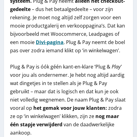
systeem.
Plug & Pay neemt
alleen het checkout-
gedeelte
– dus het betaalgedeelte – voor zijn
rekening. Je moet nog altijd zelf zorgen voor een
mooie productgalerij en verkooppagina’s. Dat kan
bijvoorbeeld met Woocommerce, Leadpages of
een mooie
Divi-pagina
. Plug & Pay neemt de boel
pas over zodra iemand klikt op ‘in winkelwagen’.
Plug & Pay is óók géén kant-en-klare ‘Plug &
Play’
voor jou als ondernemer. Je hebt nog altijd aardig
wat dingetjes in te stellen als je Plug & Pay
gebruikt – maar dat is logisch en dat kun je ook
niet volledig wegnemen. De naam Plug & Pay slaat
vooral op
het gemak voor jouw klanten:
zodra
ze op ‘in winkelwagen’ klikken, zijn ze
nog maar
één stapje verwijderd
van de daadwerkelijke
aankoop.