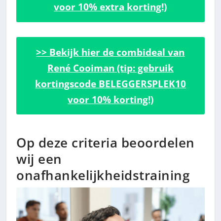
voor 10% extra korting!)
>> Bekijk hier de combideal van
René Cooiman (tip: gebruik
kortingscode BELEGGERSPLEK10
voor 10% korting!)
Op deze criteria beoordelen
wij een
onafhankelijkheidstraining