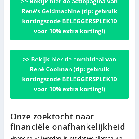
>> Bekijk hier de actiepagina van
René’s Geldmachine (tip: gebruik
kortingscode BELEGGERSPLEK10
voor 10% extra korting!)
>> Bekijk hier de combideal van
René Cooiman (tip: gebruik
kortingscode BELEGGERSPLEK10
voor 10% extra korting!)
Onze zoektocht naar
financiële onafhankelijkheid
Financieel vrij worden, is iets dat we allemaal wel