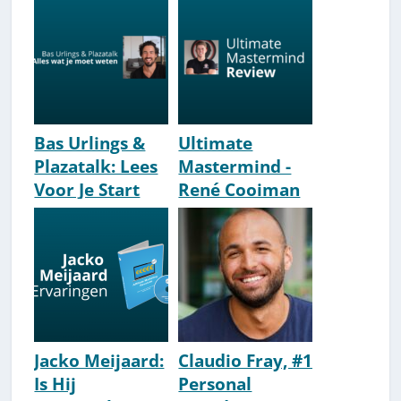
Ondernemers]
Bas Urlings &
Ultimate
Plazatalk: Lees
Mastermind -
Voor Je Start
René Cooiman
[Review &
[Review &
Ervaringen]
Ervaringen]
[2026]
Jacko Meijaard:
Claudio Fray, #1
Is Hij
Personal