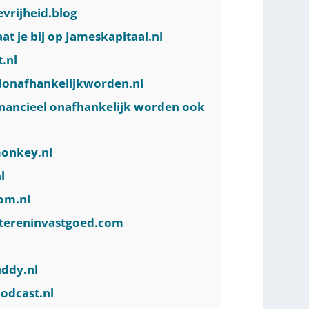
evrijheid.blog
at je bij op Jameskapitaal.nl
.nl
eelonafhankelijkworden.nl
financieel onafhankelijk worden ook
monkey.nl
l
om.nl
estereninvastgoed.com
uddy.nl
podcast.nl