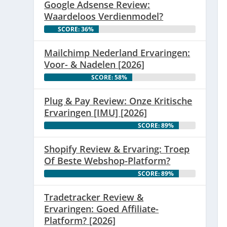
Google Adsense Review:
Waardeloos Verdienmodel?
SCORE: 36%
Mailchimp Nederland Ervaringen:
Voor- & Nadelen [2026]
SCORE: 58%
Plug & Pay Review: Onze Kritische
Ervaringen [IMU] [2026]
SCORE: 89%
Shopify Review & Ervaring: Troep
Of Beste Webshop-Platform?
SCORE: 89%
Tradetracker Review &
Ervaringen: Goed Affiliate-
Platform? [2026]