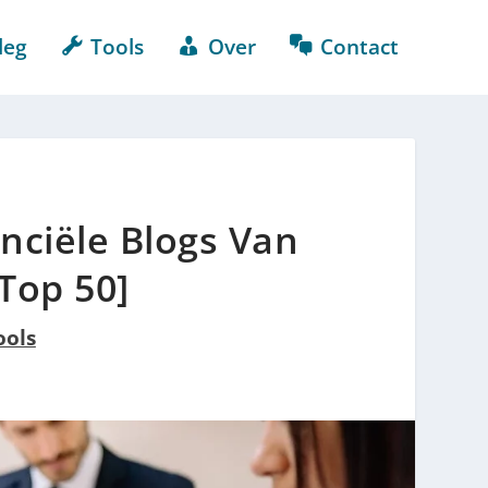
leg
Tools
Over
Contact
anciële Blogs Van
Top 50]
ools