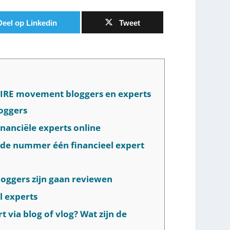
Deel op Linkedin
Tweet
 FIRE movement bloggers en experts
loggers
inanciële experts online
 de nummer één financieel expert
loggers zijn gaan reviewen
l experts
 via blog of vlog? Wat zijn de