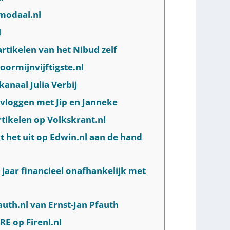
nmodaal.nl
l
artikelen van het Nibud zelf
oormijnvijftigste.nl
anaal Julia Verbij
– vloggen met Jip en Janneke
rtikelen op Volkskrant.nl
gt het uit op Edwin.nl aan de hand
n jaar financieel onafhankelijk met
auth.nl van Ernst-Jan Pfauth
RE op Firenl.nl