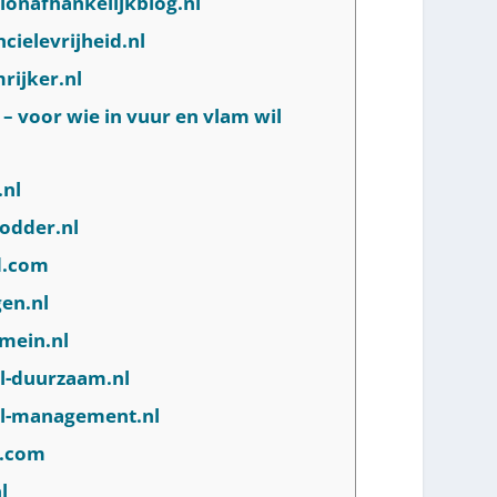
elonafhankelijkblog.nl
cielevrijheid.nl
rijker.nl
 – voor wie in vuur en vlam wil
.nl
lodder.nl
ld.com
gen.nl
omein.nl
el-duurzaam.nl
eel-management.nl
d.com
l