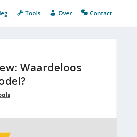
leg
Tools
Over
Contact
iew: Waardeloos
odel?
ools