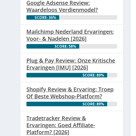
Google Adsense Review:
Waardeloos Verdienmodel?
SCORE: 36%
Mailchimp Nederland Ervaringen:
Voor- & Nadelen [2026]
SCORE: 58%
Plug & Pay Review: Onze Kritische
Ervaringen [IMU] [2026]
SCORE: 89%
Shopify Review & Ervaring: Troep
Of Beste Webshop-Platform?
SCORE: 89%
Tradetracker Review &
Ervaringen: Goed Affiliate-
Platform? [2026]