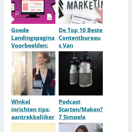
Goede
De Top 10 Beste
Landingspagina
Contentbureau
Voorbeelden:
s Van
De Anatomie
Nederland
Van #1
[2026 Update]
Landingpages
Winkel
Podcast
inrichten tips:
Starten/Maken?
aantrekkelijker
7 Simpele
om te kopen!
Stappen