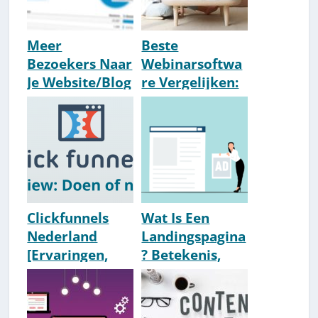
Meer
Beste
Bezoekers Naar
Webinarsoftwa
Je Website/Blog
re Vergelijken:
Trekken?
#1 Keuze 2026
[100.000+ p/m
[NL]
Howto]
Clickfunnels
Wat Is Een
Nederland
Landingspagina
[Ervaringen,
? Betekenis,
Review & Gratis
Uitleg & How-
Starten]
To