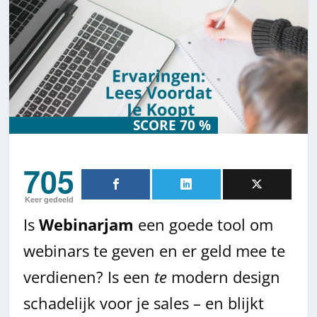
SCORE 70 %
SCORE 70 %
705
Keer gedeeld
Is
Webinarjam
een goede tool om
webinars te geven en er geld mee te
verdienen? Is een
te
modern design
schadelijk voor je sales – en blijkt