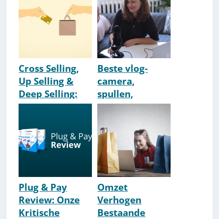
[Shopper
[HowTo] [Tips]
Marketing]
Cross Selling,
Beste vlog-
Up Selling &
camera,
Deep Selling:
spullen,
Betekenis &
accessoires,
Uitleg
benodigdheden
& uitrusting
Plug & Pay
Omzet
Review: Onze
Verhogen
Kritische
Bestaande