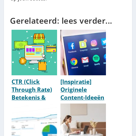
Gerelateerd: lees verder...
CTR (Click
[Inspiratie]
Through Rate)
Originele
Betekenis &
Content-Ideeën
Uitleg
Waar Je Niet
Aan Had
Gedacht [o.a.
Social Media]