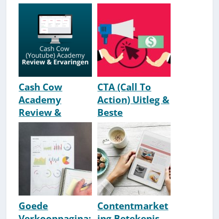
Ervaringen
Klanten
[IMU] [2026]
[Bijverkoop
Stimuleren
Tips]
Cash Cow
CTA (Call To
Academy
Action) Uitleg &
Review &
Beste
Ervaringen [#1
Voorbeeld-
YOUTUBE-
Teksten
CURSUS?]
[Jelline Brands]
Goede
Contentmarket
Verkooppagina:
ing Betekenis,