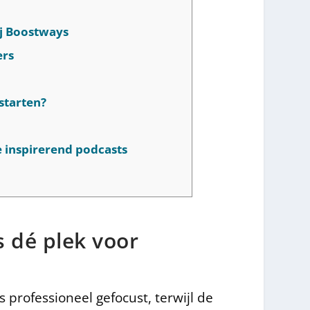
ij Boostways
ers
 starten?
e inspirerend podcasts
s dé plek voor
 professioneel gefocust, terwijl de