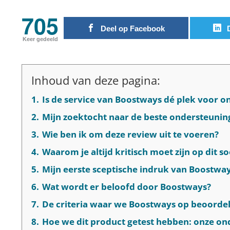
705
Deel op Facebook
Keer gedeeld
Inhoud van deze pagina:
1.
Is de service van Boostways dé plek voor 
2.
Mijn zoektocht naar de beste ondersteuning
3.
Wie ben ik om deze review uit te voeren?
4.
Waarom je altijd kritisch moet zijn op dit 
5.
Mijn eerste sceptische indruk van Boostwa
6.
Wat wordt er beloofd door Boostways?
7.
De criteria waar we Boostways op beoorde
8.
Hoe we dit product getest hebben: onze o