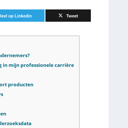
Deel op Linkedin
Tweet
ondernemers?
 in mijn professionele carrière
soort producten
ys
len
nderzoeksdata