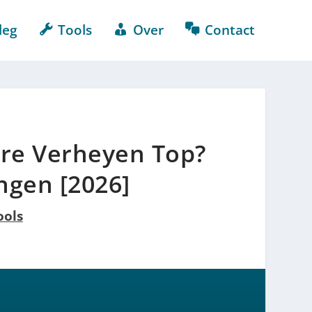
leg
Tools
Over
Contact
ore Verheyen Top?
ngen [2026]
ools