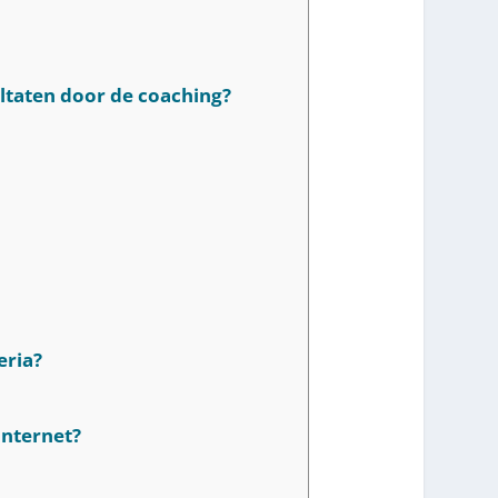
ultaten door de coaching?
eria?
internet?