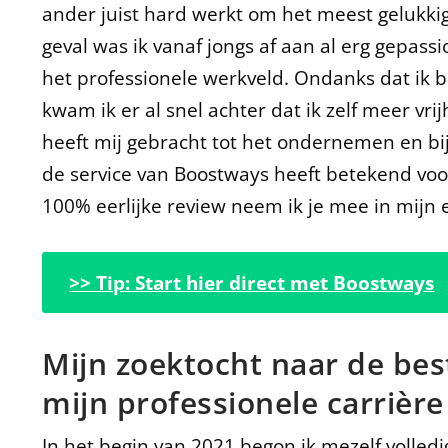
ander juist hard werkt om het meest gelukkig
geval was ik vanaf jongs af aan al erg gepass
het professionele werkveld. Ondanks dat ik 
kwam ik er al snel achter dat ik zelf meer vr
heeft mij gebracht tot het ondernemen en bi
de service van Boostways heeft betekend vo
100% eerlijke review neem ik je mee in mijn
>> Tip: Start hier direct met Boostways
Mijn zoektocht naar de bes
mijn professionele carrièr
In het begin van 2021 begon ik mezelf volledi