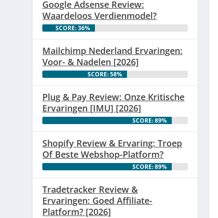
Google Adsense Review:
Waardeloos Verdienmodel?
SCORE: 36%
Mailchimp Nederland Ervaringen:
Voor- & Nadelen [2026]
SCORE: 58%
Plug & Pay Review: Onze Kritische
Ervaringen [IMU] [2026]
SCORE: 89%
Shopify Review & Ervaring: Troep
Of Beste Webshop-Platform?
SCORE: 89%
Tradetracker Review &
Ervaringen: Goed Affiliate-
Platform? [2026]