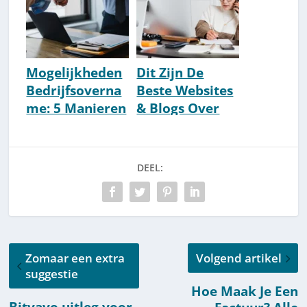
cursussen over
leren
ondernemen]
Mogelijkheden
Dit Zijn De
Bedrijfsoverna
Beste Websites
me: 5 Manieren
& Blogs Over
[Voordelen &
Ondernemen
Risico's
[Top 50
Opgesomd]
Nederland]
DEEL:
Zomaar een extra
Volgend artikel
suggestie
Hoe Maak Je Een