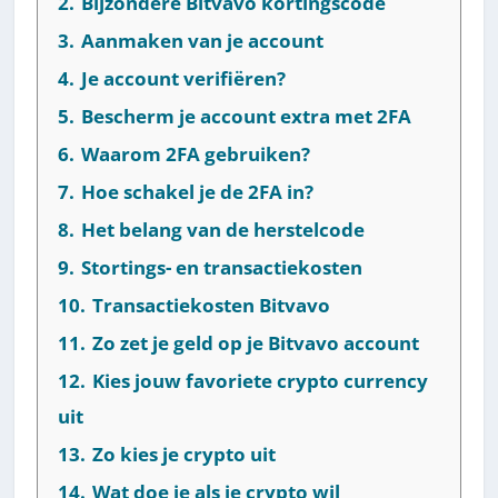
2.
Bijzondere Bitvavo kortingscode
3.
Aanmaken van je account
4.
Je account verifiëren?
5.
Bescherm je account extra met 2FA
6.
Waarom 2FA gebruiken?
7.
Hoe schakel je de 2FA in?
8.
Het belang van de herstelcode
9.
Stortings- en transactiekosten
10.
Transactiekosten Bitvavo
11.
Zo zet je geld op je Bitvavo account
12.
Kies jouw favoriete crypto currency
uit
13.
Zo kies je crypto uit
14.
Wat doe je als je crypto wil