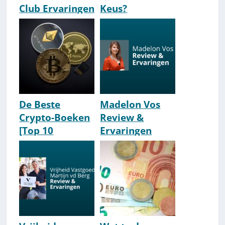
Club Ervaringen
Keus?
& Review [Boef
[Allesovercrypt
& Vasco Rouw]
o.nl Ervaringen]
De Beste
Madelon Vos
Crypto-Boeken
Review &
[Top 10
Ervaringen
Aanraders]
2026 [Goeroe
[2026 Update]
Of Zinvol?]