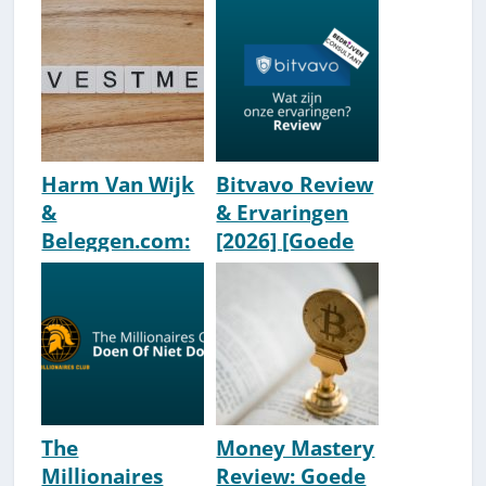
Harm Van Wijk
Bitvavo Review
&
& Ervaringen
Beleggen.com:
[2026] [Goede
Bio &
Keus &
Ervaringen
Betrouwbaar?]
[Wiki]
The
Money Mastery
Millionaires
Review: Goede