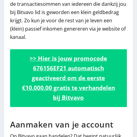
de transactiesommen van iedereen die dankzij jou
bij Bitvavo lid is geworden een klein geldbedrag
krijgt. Zo kun je voor de rest van je leven een
(klein) passief inkomen genereren via je website of
kanaal.
>> Hier is jouw promocode
676156EF21 automatisch
geactiveerd om de eerste
€10.000,00 gratis te verhandelen
bij Bitvavo
Aanmaken van je account
Op Bitvavo gaan handelen? Dat begint natuurlijk