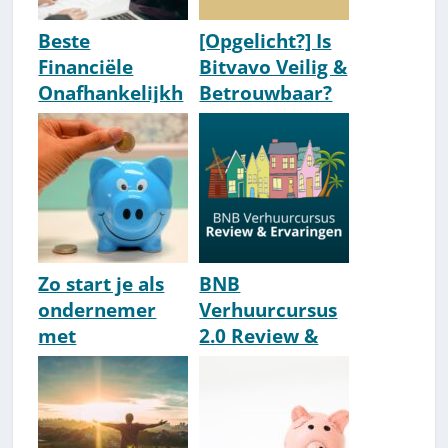
Beste
[Opgelicht?] Is
Financiële
Bitvavo Veilig &
Onafhankelijkh
Betrouwbaar?
eid-Experts
Nederland
[2026 Update]
Zo start je als
BNB
ondernemer
Verhuurcursus
met
2.0 Review &
pensioenbelegg
Ervaringen:
en [How-To]
Top? [2026]