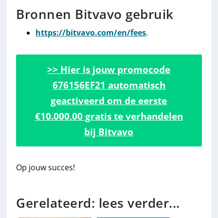
Bronnen Bitvavo gebruik
https://bitvavo.com/en/fees
.
>> Hier is jouw promocode
676156EF21 automatisch
geactiveerd om de eerste
€10.000,00 gratis te verhandelen
bij Bitvavo
Op jouw succes!
Gerelateerd: lees verder...