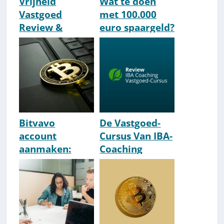
Vrijheid
Wat te doen
Vastgoed
met 100.000
Review &
euro spaargeld?
Ervaringen: Is
10 goede opties
Martijn vd Berg
Oké? [2026]
Bitvavo
De Vastgoed-
account
Cursus Van IBA-
aanmaken:
Coaching
how-to [2026]
Review/Ervarin
gen [2026]