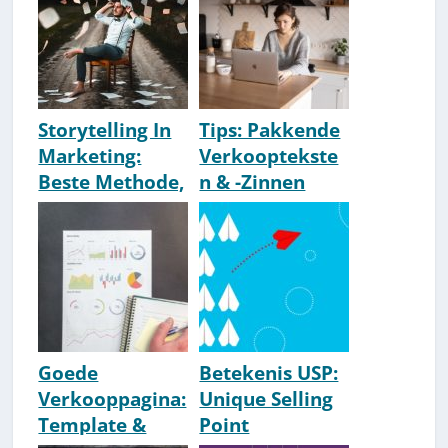
Storytelling In
Tips: Pakkende
Marketing:
Verkooptekste
Beste Methode,
n & -Zinnen
Model & Tips
Schrijven [How-
[Stappenplan]
To]
Goede
Betekenis USP:
Verkooppagina:
Unique Selling
Template &
Point