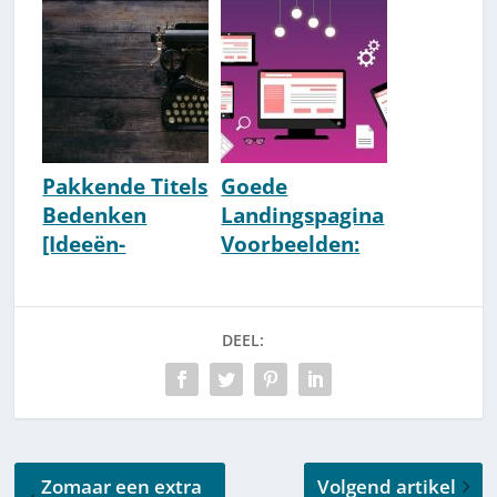
Stappenplan
[Voorbeelden &
[2026]
Uitleg]
Pakkende Titels
Goede
Bedenken
Landingspagina
[Ideeën-
Voorbeelden:
Generator]
De Anatomie
Van #1
Landingpages
DEEL:
Zomaar een extra
Volgend artikel