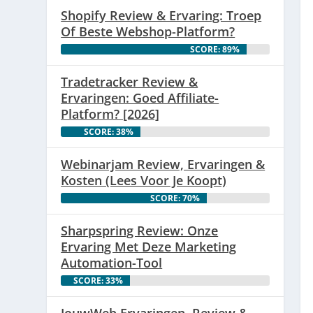
Shopify Review & Ervaring: Troep
Of Beste Webshop-Platform?
SCORE: 89%
Tradetracker Review &
Ervaringen: Goed Affiliate-
Platform? [2026]
SCORE: 38%
Webinarjam Review, Ervaringen &
Kosten (Lees Voor Je Koopt)
SCORE: 70%
Sharpspring Review: Onze
Ervaring Met Deze Marketing
Automation-Tool
SCORE: 33%
JouwWeb Ervaringen, Review &