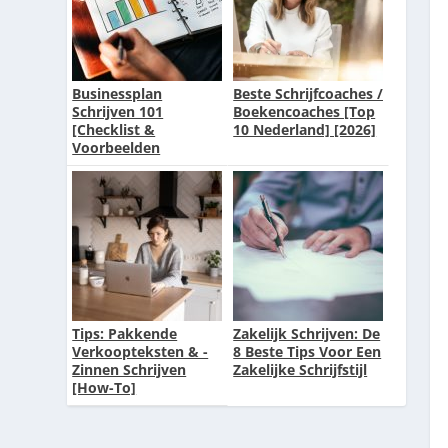
Businessplan
Beste Schrijfcoaches /
Schrijven 101
Boekencoaches [Top
[Checklist &
10 Nederland] [2026]
Voorbeelden
Ondernemingsplan]
Tips: Pakkende
Zakelijk Schrijven: De
Verkoopteksten & -
8 Beste Tips Voor Een
Zinnen Schrijven
Zakelijke Schrijfstijl
[How-To]