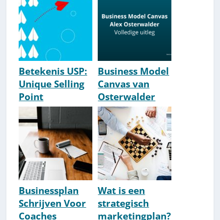
Matrix]
Voorbeeld
Betekenis USP:
Business Model
Unique Selling
Canvas van
Point
Osterwalder
[Voorbeelden &
[Uitleg]
Uitleg]
Businessplan
Wat is een
Schrijven Voor
strategisch
Coaches
marketingplan?