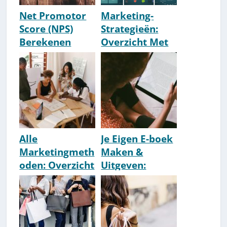
Net Promotor
Marketing-
Score (NPS)
Strategieën:
Berekenen
Overzicht Met
[Uitleg & De
Alle Modellen
Juiste Vraag]
[2026]
Alle
Je Eigen E-boek
Marketingmeth
Maken &
oden: Overzicht
Uitgeven:
[Lijst]
Stappenplan &
Tips