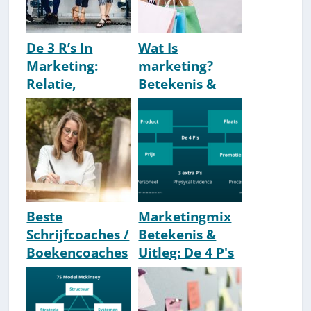
De 3 R’s In
Wat Is
Marketing:
marketing?
Relatie,
Betekenis &
Reputatie &
Academische
Respons
Definitie
[Uitleg]
(Verhage)
Beste
Marketingmix
Schrijfcoaches /
Betekenis &
Boekencoaches
Uitleg: De 4 P's
[Top 10
(en extra P's)
Nederland]
[2026]