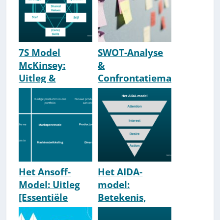
7S Model
SWOT-Analyse
McKinsey:
&
Uitleg &
Confrontatiema
Voorbeelden
trix [Uitleg &
Voorbeelden]
Het Ansoff-
Het AIDA-
Model: Uitleg
model:
[Essentiële
Betekenis,
Marketing-
Uitleg &