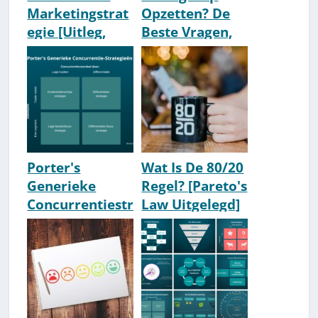
Marketingstrat
Opzetten? De
egie [Uitleg,
Beste Vragen,
Betekenis &
Werkvormen &
Voorbeelden]
Tips
Porter's
Wat Is De 80/20
Generieke
Regel? [Pareto's
Concurrentiestr
Law Uitgelegd]
ategieën [Uitleg
& Voorbeelden]