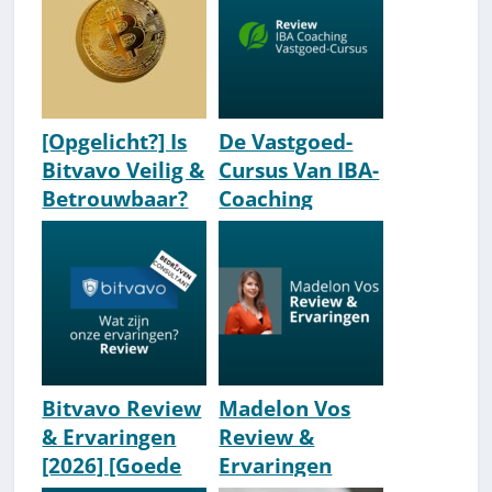
[Opgelicht?] Is
De Vastgoed-
Bitvavo Veilig &
Cursus Van IBA-
Betrouwbaar?
Coaching
Review/Ervarin
gen [2026]
Bitvavo Review
Madelon Vos
& Ervaringen
Review &
[2026] [Goede
Ervaringen