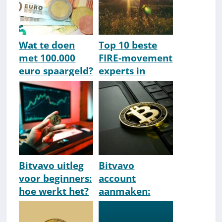
Wijk]
Wat te doen
Top 10 beste
met 100.000
FIRE-movement
euro spaargeld?
experts in
10 goede opties
Nederland
[2026]
Bitvavo uitleg
Bitvavo
voor beginners:
account
hoe werkt het?
aanmaken:
[How-To]
how-to [2026]