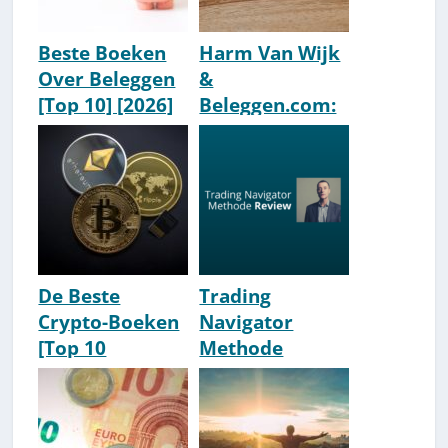
Beste Boeken
Harm Van Wijk
Over Beleggen
&
[Top 10] [2026]
Beleggen.com:
Bio &
Ervaringen
[Wiki]
De Beste
Trading
Crypto-Boeken
Navigator
[Top 10
Methode
Aanraders]
Review &
[2026 Update]
Ervaringen
2026 [Harm Van