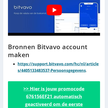
Bronnen Bitvavo account
maken
https://support.bitvavo.com/hc/nl/article
s/4405133483537-Persoonsgegevens
.
>> Hier is jouw promocode
676156EF21 automatisch
geactiveerd om de eerste