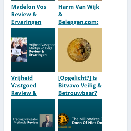
Madelon Vos
Harm Van Wijk
Review &
&
Ervaringen
Beleggen.com:
2026 [Goeroe
Bio &
Of Zinvol?]
Ervaringen
[Wiki]
Vrijheid
[Opgelicht?] Is
Vastgoed
Bitvavo Veilig &
Review &
Betrouwbaar?
Ervaringen: Is
Martijn vd Berg
Oké? [2026]