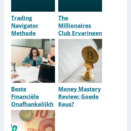
Trading
The
Navigator
Millionaires
Methode
Club Ervaringen
Review &
& Review [Boef
Ervaringen
& Vasco Rouw]
2026 [Harm Van
Wijk]
Beste
Money Mastery
Financiële
Review: Goede
Onafhankelijkh
Keus?
eid-Experts
[Allesovercrypt
Nederland
o.nl Ervaringen]
[2026 Update]