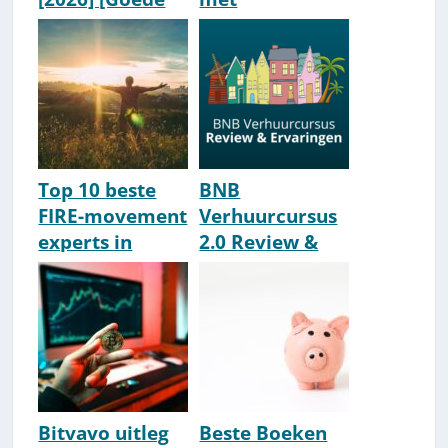
Keus &
pensioenbelegg
Betrouwbaar?]
en [How-To]
Top 10 beste
BNB
FIRE-movement
Verhuurcursus
experts in
2.0 Review &
Nederland
Ervaringen:
[2026]
Top? [2026]
Bitvavo uitleg
Beste Boeken