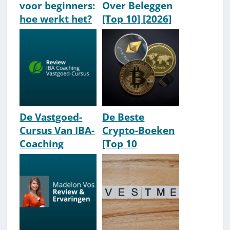
voor beginners:
Over Beleggen
hoe werkt het?
[Top 10] [2026]
[How-To]
De Vastgoed-
De Beste
Cursus Van IBA-
Crypto-Boeken
Coaching
[Top 10
Review/Ervarin
Aanraders]
gen [2026]
[2026 Update]