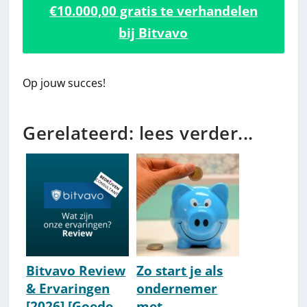
€10.000,00 gratis te verhandelen
bij Bitvavo
Op jouw succes!
Gerelateerd: lees verder...
Bitvavo Review
Zo start je als
& Ervaringen
ondernemer
[2026] [Goede
met