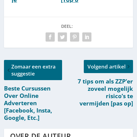
website/websh
Webshop-
op: Top 5 beste
Platforms
systemen
Vergelijken]
DEEL:
[2026]
Zomaar een extra
Volgend artikel
suggestie
7 tips om als ZZP’er
Beste Cursussen
zoveel mogelijk
Over Online
risico’s te
Adverteren
vermijden [pas op]
[Facebook, Insta,
Google, Etc.]
OVER DE AUTEUR