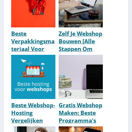
Beste
Zelf Je Webshop
Verpakkingsma
Bouwen [Alle
teriaal Voor
Stappen Om
Webshops [#1
Zelf Te Maken]
Groothandel
[2026]
Aanrader]
Beste Webshop-
Gratis Webshop
Hosting
Maken: Beste
Vergelijken
Programma's
[Nederland]
[2026 How-To]