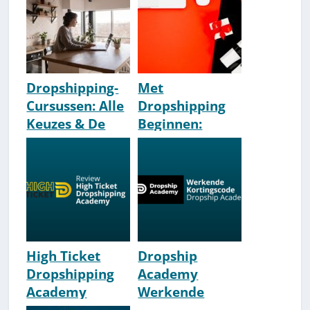
[Betrouwbaar?]
Dropshipping-
Met
Cursussen: Alle
Dropshipping
Keuzes & De
Beginnen:
Beste Opties
Stappenplan
[Lijst]
[Startersgids]
[How-To]
High Ticket
Dropship
Dropshipping
Academy
Academy
Werkende