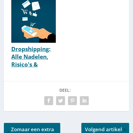
Review &
Korting(scode)
Ervaringen
[Joshua Kaats]
[2026] [HTDSA]
Dropshipping:
Alle Nadelen,
Risico's &
Oplossingen
[Cruciaal]
DEEL:
Zomaar een extra
Volgend artikel