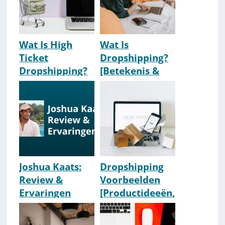
Wat Is High
Wat Is
Ticket
Dropshipping?
Dropshipping?
[Betekenis &
[Heldere Uitleg]
Uitleg] [Iets
Voor Jou?]
Joshua Kaats:
Dropshipping
Review &
Voorbeelden
Ervaringen
[Productideeën,
Dropship
Niche & Soort
Academy 4.0
Dropshipping]