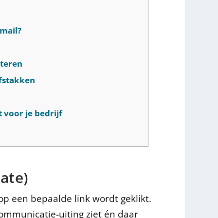
-mail?
steren
jfstakken
 voor je bedrijf
ate)
op een bepaalde link wordt geklikt.
ommunicatie-uiting ziet én daar