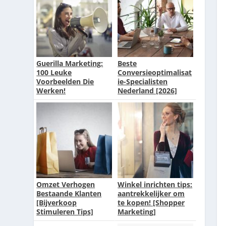
Guerilla Marketing:
Beste
100 Leuke
Conversieoptimalisat
Voorbeelden Die
ie-Specialisten
Werken!
Nederland [2026]
[Top 10]
Omzet Verhogen
Winkel inrichten tips:
Bestaande Klanten
aantrekkelijker om
[Bijverkoop
te kopen! [Shopper
Stimuleren Tips]
Marketing]