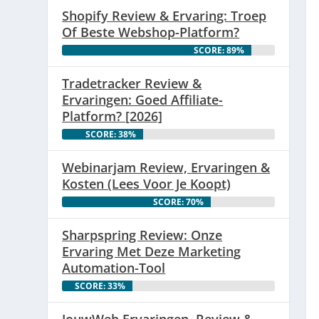
Shopify Review & Ervaring: Troep
Of Beste Webshop-Platform?
SCORE: 89%
Tradetracker Review &
Ervaringen: Goed Affiliate-
Platform? [2026]
SCORE: 38%
Webinarjam Review, Ervaringen &
Kosten (Lees Voor Je Koopt)
SCORE: 70%
Sharpspring Review: Onze
Ervaring Met Deze Marketing
Automation-Tool
SCORE: 33%
JouwWeb Ervaringen, Review &