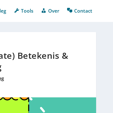
leg
Tools
Over
Contact
ate) Betekenis &
g
eg