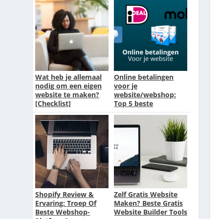
Wat heb je allemaal
Online betalingen
nodig om een eigen
voor je
website te maken?
website/webshop:
[Checklist]
Top 5 beste
systemen [2026]
Shopify Review &
Zelf Gratis Website
Ervaring: Troep Of
Maken? Beste Gratis
Beste Webshop-
Website Builder Tools