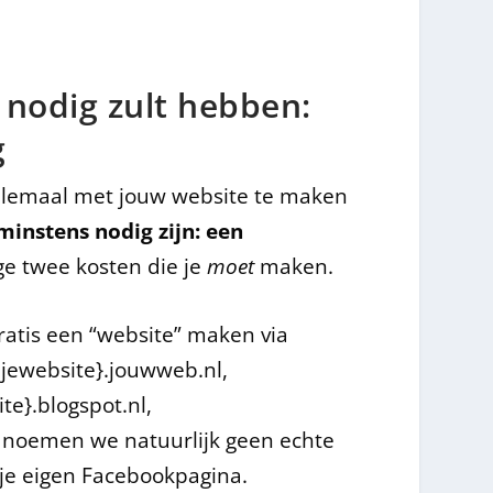
d nodig zult hebben:
g
allemaal met jouw website te maken
minstens nodig zijn: een
ige twee kosten die je
moet
maken.
ratis een “website” maken via
jewebsite}.jouwweb.nl,
e}.blogspot.nl,
t noemen we natuurlijk geen echte
s je eigen Facebookpagina.