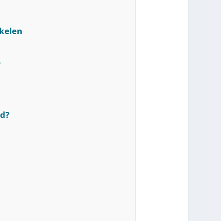
kelen
?
ud?