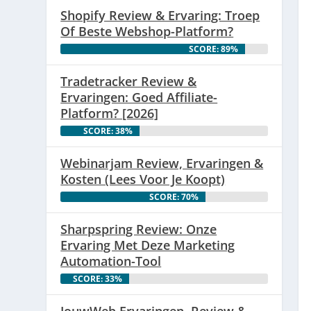
Shopify Review & Ervaring: Troep
Of Beste Webshop-Platform?
SCORE: 89%
Tradetracker Review &
Ervaringen: Goed Affiliate-
Platform? [2026]
SCORE: 38%
Webinarjam Review, Ervaringen &
Kosten (Lees Voor Je Koopt)
SCORE: 70%
Sharpspring Review: Onze
Ervaring Met Deze Marketing
Automation-Tool
SCORE: 33%
JouwWeb Ervaringen, Review &