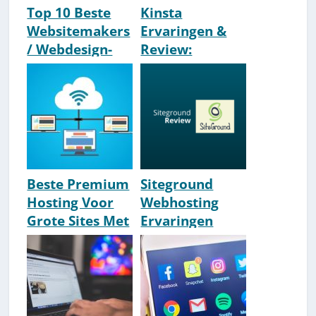
Top 10 Beste
Kinsta
Websitemakers
Ervaringen &
/ Webdesign-
Review:
Bureaus Van
Zoveelste
Nederland
'Premium'
[2026 Update]
Hosting Of
TOP?
Beste Premium
Siteground
Hosting Voor
Webhosting
Grote Sites Met
Ervaringen
Veel Traffic
Nederland
[2026]
[Eerlijke
Review] [2026]