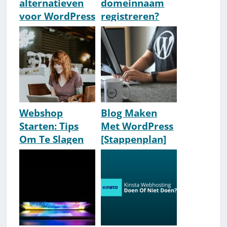
alternatieven
domeinnaam
voor WordPress
registreren?
om zelf
[2026 Gids]
websites te
maken [2026]
Webshop
Blog Maken
Starten: Tips
Met WordPress
Om Te Slagen
[Stappenplan]
[2026 How-To]
[2026]