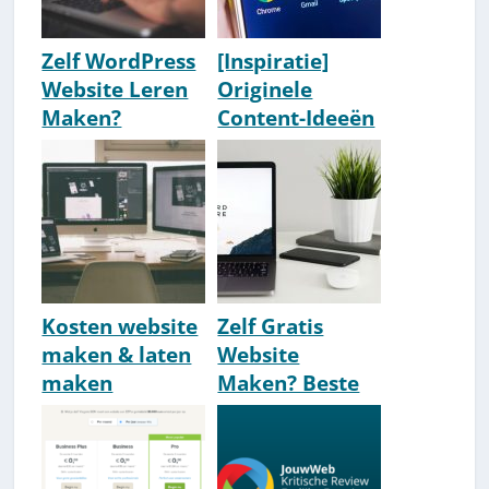
Zelf WordPress
[Inspiratie]
Website Leren
Originele
Maken?
Content-Ideeën
[Handleiding
Waar Je Niet
2026] Stap Voor
Aan Had
Stap!
Gedacht [o.a.
Social Media]
Kosten website
Zelf Gratis
maken & laten
Website
maken
Maken? Beste
[Overzicht
Gratis Website
2026]
Builder Tools