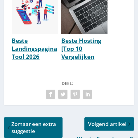
Thema?)
Beste
Beste Hosting
Landingspagina
[Top 10
Tool 2026
Vergelijken
(Leadpages,
Nederland]
Phoenix Of
[2026]
Clickfunnels?)
DEEL:
Zomaar een extra
Volgend artikel
suggestie