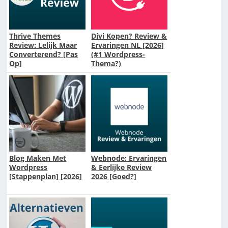
Thrive Themes
Divi Kopen? Review &
Review: Lelijk Maar
Ervaringen NL [2026]
Converterend? [Pas
(#1 Wordpress-
Op]
Thema?)
Blog Maken Met
Webnode: Ervaringen
Wordpress
& Eerlijke Review
[Stappenplan] [2026]
2026 [Goed?]