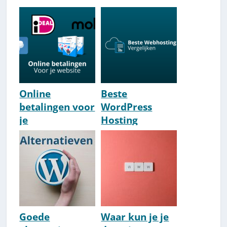
Online
Beste
betalingen voor
WordPress
je
Hosting
website/websh
Nederland 2026
op: Top 5 beste
[Ervaring,
systemen
Review &
[2026]
Conclusie]
Goede
Waar kun je je