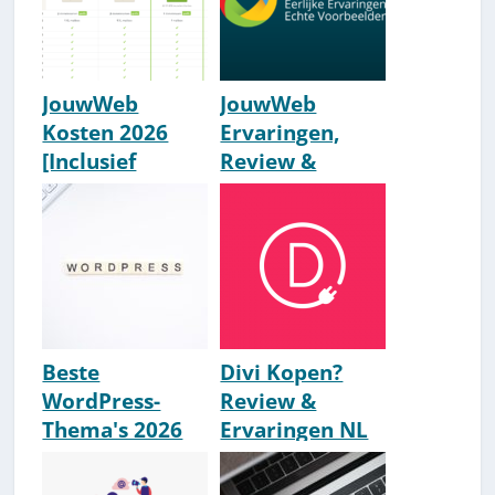
JouwWeb
JouwWeb
Kosten 2026
Ervaringen,
[Inclusief
Review &
Simpele
Voorbeelden
Prijstabel]
[2026] [Slecht?]
Beste
Divi Kopen?
WordPress-
Review &
Thema's 2026
Ervaringen NL
[Dit Zijn De #1
[2026] (#1
Keuzes]
WordPress-