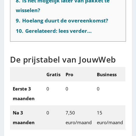
8.
Is het mogelijk later van pakket te
wisselen?
9.
Hoelang duurt de overeenkomst?
10.
Gerelateerd: lees verder...
De prijstabel van JouwWeb
Gratis
Pro
Business
Eerste 3
0
0
0
maanden
Na 3
0
7,50
15
maanden
euro/maand
euro/maand