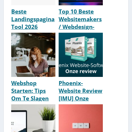
Beste
Top 10 Beste
Landingspagina
Websitemakers
Tool 2026
/ Webdesign-
(Leadpages,
Bureaus Van
Phoenix Of
Nederland
Clickfunnels?)
[2026 Update]
Webshop
Phoenix-
Starten: Tips
Website Review
Om Te Slagen
[IMU] Onze
[2026 How-To]
Ervaringen
[2026]