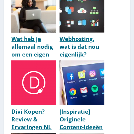
Wat heb je
Webhosting,
allemaal nodig
wat is dat nou
om een eigen
eigenlijk?
website te
maken?
[Checklist]
Divi Kopen?
[Inspiratie]
Review &
Originele
Ervaringen NL
Content-Ideeën