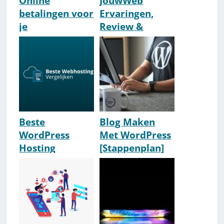
Online
JouwWeb
betalingen voor
Ervaringen,
je
Review &
website/websh
Voorbeelden
op: Top 5 beste
[2026] [Slecht?]
systemen
[2026]
Beste
Blog Maken
WordPress
Met WordPress
Hosting
[Stappenplan]
Nederland 2026
[2026]
[Ervaring,
Review &
Conclusie]