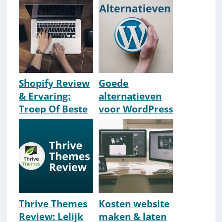
[2026] (#1
Waar Je Niet
WordPress-
Aan Had
Thema?)
Gedacht [o.a.
Social Media]
Shopify Review
Goede
& Ervaring:
alternatieven
Troep Of Beste
voor WordPress
Webshop-
om zelf
Platform?
websites te
maken [2026]
Thrive Themes
Kosten website
Review: Lelijk
maken & laten