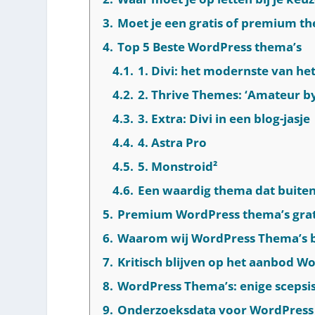
3.
Moet je een gratis of premium t
4.
Top 5 Beste WordPress thema’s
4.1.
1. Divi: het modernste van he
4.2.
2. Thrive Themes: ‘Amateur by
4.3.
3. Extra: Divi in een blog-jasje
4.4.
4. Astra Pro
4.5.
5. Monstroid²
4.6.
Een waardig thema dat buiten 
5.
Premium WordPress thema’s grat
6.
Waarom wij WordPress Thema’s 
7.
Kritisch blijven op het aanbod W
8.
WordPress Thema’s: enige scepsi
9.
Onderzoeksdata voor WordPress