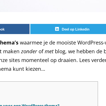
ook
Deel op Linkedin
thema’s
waarmee je de mooiste WordPress-w
lt maken
zonder
of
met
blog, we hebben de 
nze sites momenteel op draaien. Lees verde
thema kunt kiezen…
uze voor een WordPress-thema?