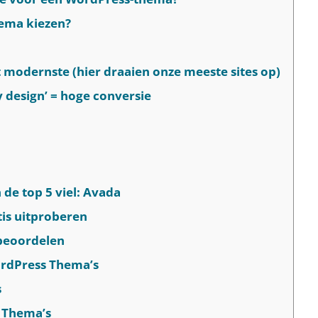
hema kiezen?
t modernste (hier draaien onze meeste sites op)
 design’ = hoge conversie
de top 5 viel: Avada
is uitproberen
beoordelen
ordPress Thema’s
s
 Thema’s