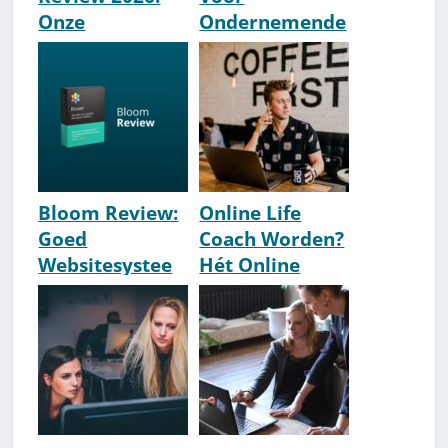
Onze
Ondernemende
Ervaringen Met
Coaches [2026
Je Zaak Voor
Update] [Top 9]
Elkaar
Bloom Review:
Online Life
Goed
Coach Worden?
Websitesystee
Hét Online
m Voor
Coaching
Therapeuten &
Opzetten
Coaches?
Stappenplan
[2026]