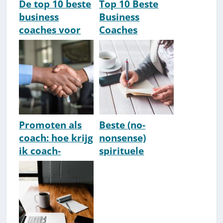
De top 10 beste
Top 10 Beste
business
Business
coaches voor
Coaches
vrouwen [2026
Nederland
Update]
[2026 Update]
Promoten als
Beste (no-
coach: hoe krijg
nonsense)
ik coach-
spirituele
opdrachten
businesscoache
(klanten) als
s Nederland
coach?
[Top 10] [2026]