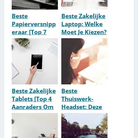
Beste
Beste Zakelijke
Papierversnipp
Laptop: Welke
eraar [Top 7
Moet Je Kiezen?
Getest] [2026
[2026]
Update]
Beste Zakelijke
Beste
Tablets [Top 4
Thuiswerk-
Aanraders Om
Headset: Deze
Te Kopen] [2026
Moet Je Hebben
Update]
[2026 Update]