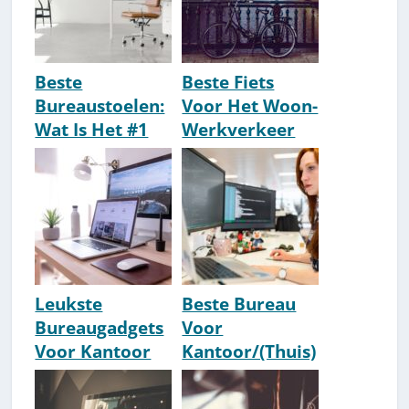
Beste
Beste Fiets
Bureaustoelen:
Voor Het Woon-
Wat Is Het #1
Werkverkeer
Merk?
[2026 Update]
[Ergonomisch]
Leukste
Beste Bureau
Bureaugadgets
Voor
Voor Kantoor
Kantoor/(Thuis)
[2026 Update]
werk [#1
Aanraders]