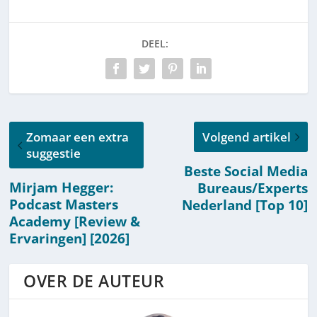
Zuurstof &
en &
Luchtzuiverend
Accessoires
]
[Lijst]
DEEL:
Zomaar een extra
Volgend artikel
suggestie
Beste Social Media
Mirjam Hegger:
Bureaus/Experts
Podcast Masters
Nederland [Top 10]
Academy [Review &
Ervaringen] [2026]
OVER DE AUTEUR