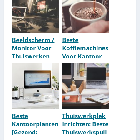
Beeldscherm /
Beste
Monitor Voor
Koffiemachines
Thuiswerken
Voor Kantoor
[2026 Update]
[Top 10] [2026
Getest]
Beste
Thuiswerkplek
Kantoorplanten
Inrichten: Beste
[Gezond:
Thuiswerkspull