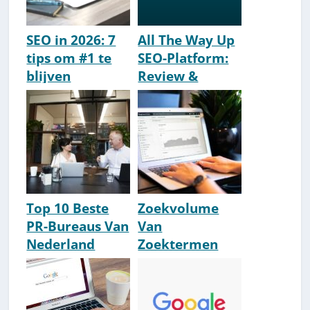
SEO in 2026: 7
All The Way Up
tips om #1 te
SEO-Platform:
blijven
Review &
(Conclusies na
Ervaringen
de HCU & AI
2026 [Moeite
update)
Waard?]
Top 10 Beste
Zoekvolume
PR-Bureaus Van
Van
Nederland
Zoektermen
[2026 Update]
Checken? 6
Beste Tools
[Lijst & HowTo]