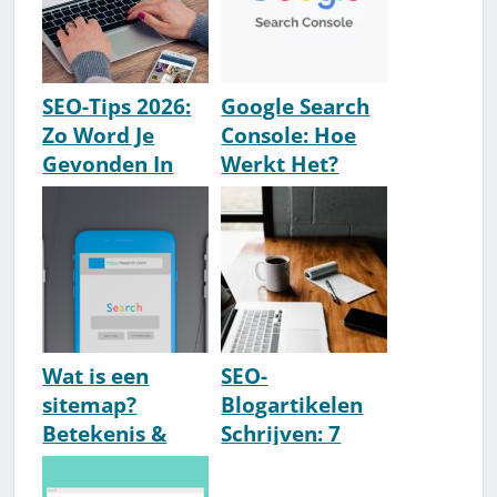
SEO-Tips 2026:
Google Search
Zo Word Je
Console: Hoe
Gevonden In
Werkt Het?
Google [14
[Uitleg 2026]
Simpele Tips]
Wat is een
SEO-
sitemap?
Blogartikelen
Betekenis &
Schrijven: 7
Uitleg [2026]
Simpele Tips
[Direct