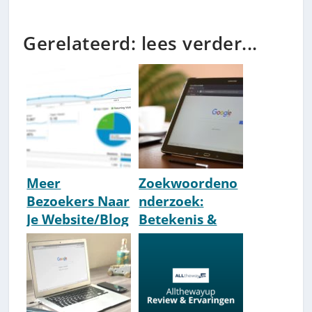
Gerelateerd: lees verder...
Meer
Zoekwoordeno
Bezoekers Naar
nderzoek:
Je Website/Blog
Betekenis &
Trekken?
Hoe? [Beste
[100.000+ p/m
Tips &
Howto]
Voorbeelden]