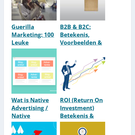
Guerilla
B2B & B2C:
Marketing: 100
Betekenis,
Leuke
Voorbeelden &
Voorbeelden
Uitleg
Die Werken!
Wat is Native
ROI (Return On
Advertising /
Investment)
Native
Betekenis &
Marketing?
Rekenvoorbeel
[Uitleg]
d