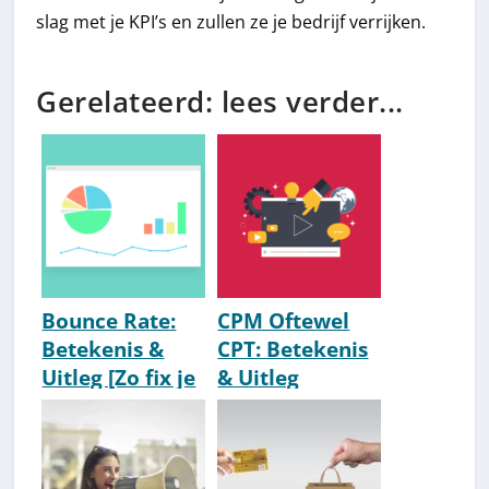
slag met je KPI’s en zullen ze je bedrijf verrijken.
Gerelateerd: lees verder...
Bounce Rate:
CPM Oftewel
Betekenis &
CPT: Betekenis
Uitleg [Zo fix je
& Uitleg
een hoge
bounce rate]