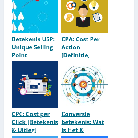
Betekenis USP:
CPA: Cost Per
Unique Selling
Action
Point
[Definitie,
[Voorbeelden &
Betekenis &
Uitleg]
Uitleg]
CPC: Cost per
Conversie
Click [Betekenis
betekenis: Wat
& Uitleg]
Is Het &
Waarom Is Het