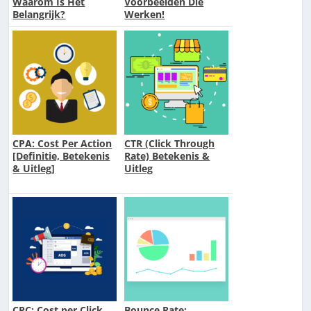
Waarom Is Het
Voorbeelden Die
Belangrijk?
Werken!
CPA: Cost Per Action
CTR (Click Through
[Definitie, Betekenis
Rate) Betekenis &
& Uitleg]
Uitleg
CPC: Cost per Click
Bounce Rate: