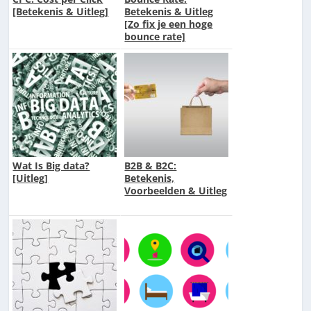
[Betekenis & Uitleg]
Betekenis & Uitleg
[Zo fix je een hoge
bounce rate]
Wat Is Big data?
B2B & B2C:
[Uitleg]
Betekenis,
Voorbeelden & Uitleg