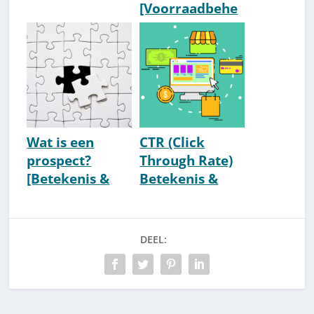
[Voorraadbehe
er] [Term Uit De
Logistiek]
Wat is een
CTR (Click
prospect?
Through Rate)
[Betekenis &
Betekenis &
Uitleg]
Uitleg
DEEL: