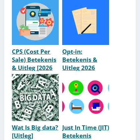
Belangrijk?
CPS (Cost Per
Opt-in:
Sale) Betekenis
Betekenis &
& Uitleg [2026
Uitleg 2026
Update]
Wat Is Big data?
Just In Time (JIT)
[Uitleg]
Betekenis