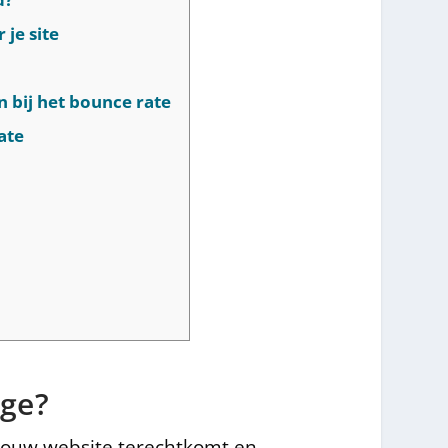
je site
 bij het bounce rate
ate
age?
 jouw website terechtkomt en