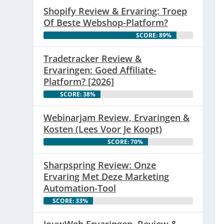
Shopify Review & Ervaring: Troep
Of Beste Webshop-Platform?
SCORE: 89%
Tradetracker Review &
Ervaringen: Goed Affiliate-
Platform? [2026]
SCORE: 38%
Webinarjam Review, Ervaringen &
Kosten (Lees Voor Je Koopt)
SCORE: 70%
Sharpspring Review: Onze
Ervaring Met Deze Marketing
Automation-Tool
SCORE: 33%
JouwWeb Ervaringen, Review &