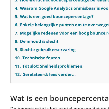
4.
Waarom Google Analytics onmisbaar is voor 
5.
Wat is een goed bouncepercentage?
6.
Enkele belangrijke punten om te overwegen
7.
Mogelijke redenen voor een hoog bounce r
8.
De inhoud is slecht
9.
Slechte gebruikerservaring
10.
Technische fouten
11.
Tot slot: Snelheidsproblemen
12.
Gerelateerd: lees verder...
Wat is een bouncepercent
De bounce rate is het aantal mensen dat op