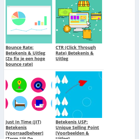
Bounce Rate:
CTR (Click Through
Betekenis & Uitleg
Rate) Betekenis &
[Zo fix je een hoge
Uitleg
bounce rate]
Just In Time (JIT)
Betekenis USP:
Betekenis
Unique Selling Point
[Voorraadbeheer]
[Voorbeelden &
[Term Uit De
Uitleg]