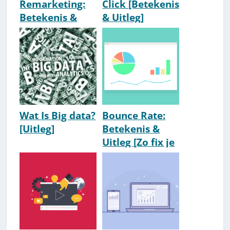
Remarketing:
Click [Betekenis
Betekenis &
& Uitleg]
Uitleg
Wat Is Big data?
Bounce Rate:
[Uitleg]
Betekenis &
Uitleg [Zo fix je
een hoge
bounce rate]