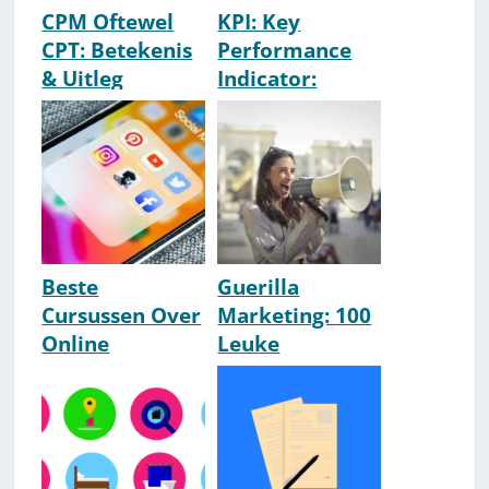
CPM Oftewel
KPI: Key
CPT: Betekenis
Performance
& Uitleg
Indicator:
Betekenis &
Uitleg
Beste
Guerilla
Cursussen Over
Marketing: 100
Online
Leuke
Adverteren
Voorbeelden
[Facebook,
Die Werken!
Insta, Google,
Etc.]