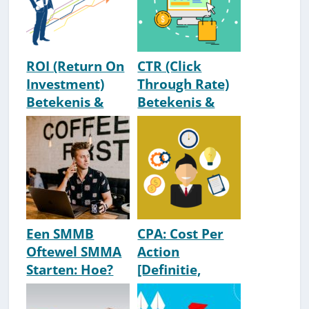
ROI (Return On
CTR (Click
Investment)
Through Rate)
Betekenis &
Betekenis &
Rekenvoorbeel
Uitleg
d
Een SMMB
CPA: Cost Per
Oftewel SMMA
Action
Starten: Hoe?
[Definitie,
(Social Media
Betekenis &
Marketing
Uitleg]