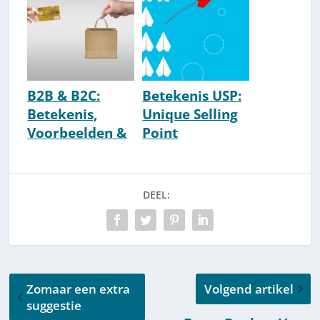
Agency)
B2B & B2C:
Betekenis USP:
Betekenis,
Unique Selling
Voorbeelden &
Point
Uitleg
[Voorbeelden &
Uitleg]
DEEL:
Zomaar een extra
Volgend artikel
suggestie