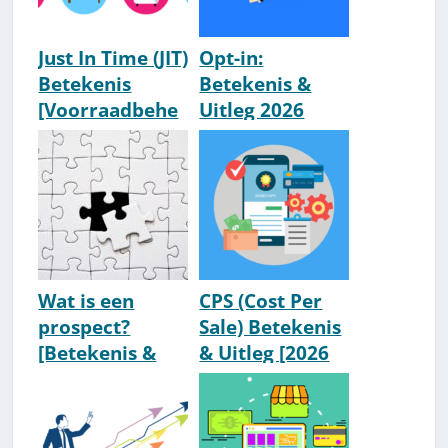
Just In Time (JIT)
Opt-in:
Betekenis
Betekenis &
[Voorraadbehe
Uitleg 2026
er] [Term Uit De
Logistiek]
Wat is een
CPS (Cost Per
prospect?
Sale) Betekenis
[Betekenis &
& Uitleg [2026
Uitleg]
Update]