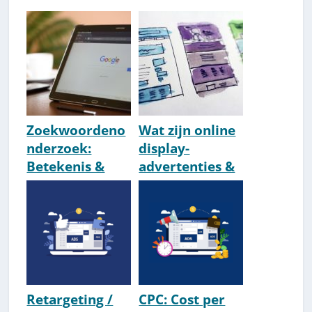
Zoekwoordeno
Wat zijn online
nderzoek:
display-
Betekenis &
advertenties &
Hoe? [Beste
wat zijn de
Tips &
voordelen?
Voorbeelden]
[Uitleg]
Retargeting /
CPC: Cost per