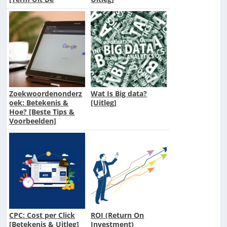
Logistiek]
Zoekwoordenonderz
Wat Is Big data?
oek: Betekenis &
[Uitleg]
Hoe? [Beste Tips &
Voorbeelden]
CPC: Cost per Click
ROI (Return On
[Betekenis & Uitleg]
Investment)