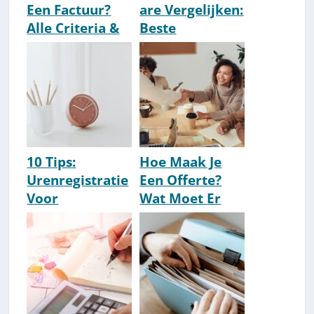
Een Factuur?
are Vergelijken:
Alle Criteria &
Beste
Template [2026]
Pakketten
10 Tips:
Hoe Maak Je
Urenregistratie
Een Offerte?
Voor
Wat Moet Er
Ondernemers /
Allemaal In?
ZZP-ers [Met
[2026]
Voorbeeld]