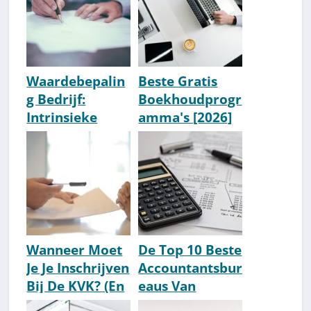
Waardebepalin
Beste Gratis
g Bedrijf:
Boekhoudprogr
Intrinsieke
amma's [2026]
Waarde,
Rentabiliteit &
Discounted
Cashflow
Wanneer Moet
De Top 10 Beste
Je Je Inschrijven
Accountantsbur
Bij De KVK? (En
eaus Van
Wanneer Niet?)
Nederland