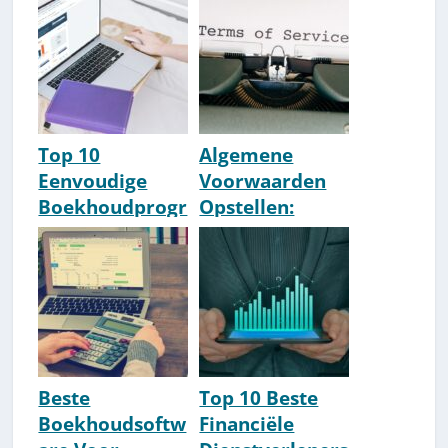
[2026 Update]
Top 10
Algemene
Eenvoudige
Voorwaarden
Boekhoudprogr
Opstellen:
amma's
Template &
[Simpel] [2026]
How-To
Beste
Top 10 Beste
Boekhoudsoftw
Financiële