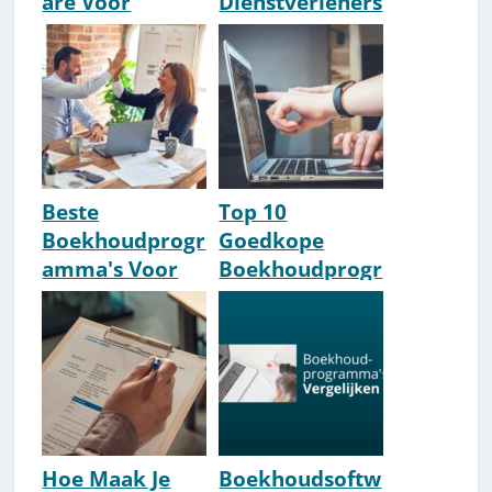
are Voor
Dienstverleners
Therapeuten &
& Experts Van
Coaches [2026
Nederland
Update]
[2026 Update]
Beste
Top 10
Boekhoudprogr
Goedkope
amma's Voor
Boekhoudprogr
ZZP'ers [2026
amma's [2026]
Getest]
Hoe Maak Je
Boekhoudsoftw