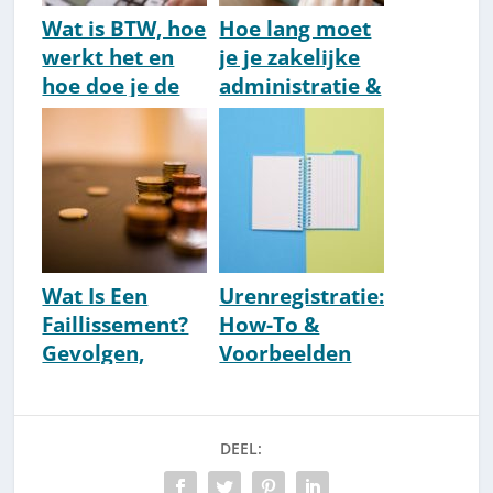
Wat is BTW, hoe
Hoe lang moet
werkt het en
je je zakelijke
hoe doe je de
administratie &
aangifte?
boekhouding
bewaren?
Wat Is Een
Urenregistratie:
Faillissement?
How-To &
Gevolgen,
Voorbeelden
Aanvragen &
[2026]
Voorkomen
[Uitleg]
DEEL: