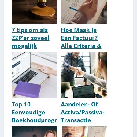
7 tips om als
Hoe Maak Je
ZZP’er zoveel
Een Factuur?
mogelijk
Alle Criteria &
risico’s te
Template [2026]
vermijden [pas
op]
Top 10
Aandelen- Of
Eenvoudige
Activa/Passiva-
Boekhoudprogr
Transactie
amma's
Beter Bij
[Simpel] [2026]
Bedrijfsoverna