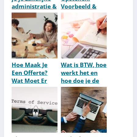
administratie &
Voorbeeld &
boekhouding
Tips
bewaren?
(Leveranciersco
ntract)
Hoe Maak Je
Wat is BTW, hoe
Een Offerte?
werkt het en
Wat Moet Er
hoe doe je de
Allemaal In?
aangifte?
[2026]