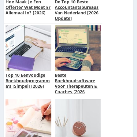
Hoe Maak Je Een
De Top 10 Beste
Offerte? Wat Moet Er
Accountantsbureaus
Allemaal In? [2026]
Van Nederland [2026
Update]
Top 10 Eenvoudige
Beste
Boekhoudprogramm
Boekhoudsoftware
a's [Simpel] [2026]
Voor Therapeuten &
Coaches [2026
Update]