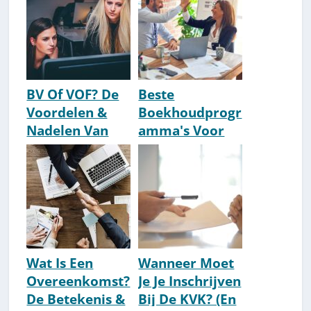
me?
BV Of VOF? De
Beste
Voordelen &
Boekhoudprogr
Nadelen Van
amma's Voor
Deze
ZZP'ers [2026
Rechtsvormen
Getest]
Wat Is Een
Wanneer Moet
Overeenkomst?
Je Je Inschrijven
De Betekenis &
Bij De KVK? (En