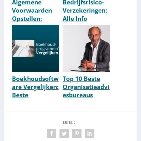
Algemene
Bedrijfsrisico-
Voorwaarden
Verzekeringen:
Opstellen:
Alle Info
Template &
[Overzicht &
How-To
Uitleg]
Boekhoudsoftw
Top 10 Beste
are Vergelijken:
Organisatieadvi
Beste
esbureaus
Pakketten
Nederland
[2026 Update]
DEEL: