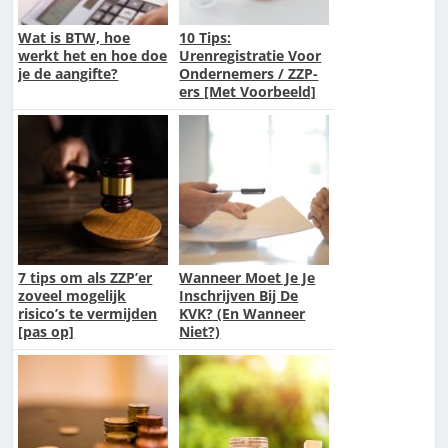
Wat is BTW, hoe
10 Tips:
werkt het en hoe doe
Urenregistratie Voor
je de aangifte?
Ondernemers / ZZP-
ers [Met Voorbeeld]
7 tips om als ZZP’er
Wanneer Moet Je Je
zoveel mogelijk
Inschrijven Bij De
risico’s te vermijden
KVK? (En Wanneer
[pas op]
Niet?)