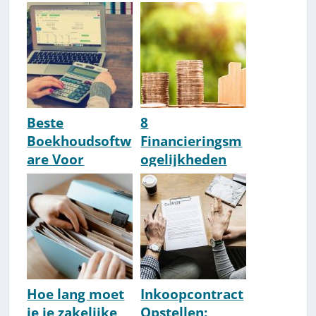
Valkuilen Voor
Wanneer Niet?)
Ondernemers
Beste
8
Boekhoudsoftw
Financieringsm
are Voor
ogelijkheden
Therapeuten &
Op Een Rij Voor
Coaches [2026
Jouw Bedrijf
Update]
Hoe lang moet
Inkoopcontract
je je zakelijke
Opstellen: