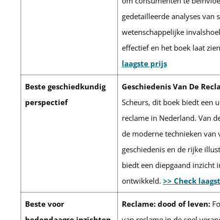
om consumenten te beïnvloed
gedetailleerde analyses van
wetenschappelijke invalshoek
effectief en het boek laat zie
laagste prijs
Beste geschiedkundig
Geschiedenis Van De Recl
perspectief
Scheurs, dit boek biedt een u
reclame in Nederland. Van d
de moderne technieken van 
geschiedenis en de rijke illus
biedt een diepgaand inzicht 
ontwikkeld.
>> Check laagst
Beste voor
Reclame: dood of leven:
Fo
hedendaagse inzichten
van reclame in de snel verand