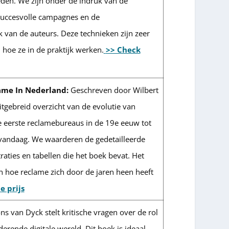
en. We zijn onder de indruk van de
 succesvolle campagnes en de
 van de auteurs. Deze technieken zijn zeer
n hoe ze in de praktijk werken.
>> Check
ame In Nederland:
Geschreven door Wilbert
itgebreid overzicht van de evolutie van
e eerste reclamebureaus in de 19e eeuw tot
vandaag. We waarderen de gedetailleerde
traties en tabellen die het boek bevat. Het
in hoe reclame zich door de jaren heen heeft
e prijs
ns van Dyck stelt kritische vragen over de rol
erende digitale wereld. Dit boek is ideaal