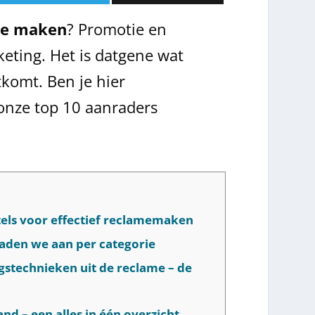
me maken
? Promotie en
keting. Het is datgene wat
tkomt. Ben je hier
onze top 10 aanraders
tels voor effectief reclamemaken
raden we aan per categorie
gstechnieken uit de reclame – de
d – een alles in één overzicht