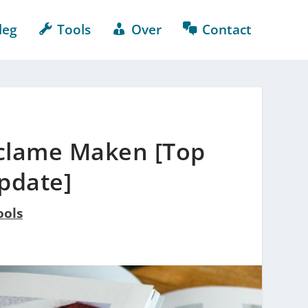
leg
Tools
Over
Contact
clame Maken [Top
Update]
ools