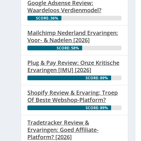
Google Adsense Review:
Waardeloos Verdienmodel?
SCORE: 36%
Mailchimp Nederland Ervaringen:
Voor- & Nadelen [2026]
SCORE: 58%
Plug & Pay Review: Onze Kritische
Ervaringen [IMU] [2026]
SCORE: 89%
Shopify Review & Ervaring: Troep
Of Beste Webshop-Platform?
SCORE: 89%
Tradetracker Review &
Ervaringen: Goed Affiliate-
Platform? [2026]