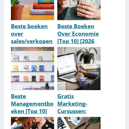
Beste boeken
Beste Boeken
over
Over Economie
sales/verkopen
[Top 10] [2026
[Top 10, Update
Update]
2026]
Beste
Gratis
Managementbo
Marketing-
eken [Top 10]
Cursussen:
[2026 Update]
Beste
Aanraders