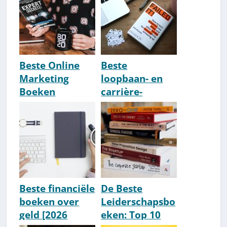
[2026 Update]
Beste Online
Beste
Marketing
loopbaan- en
Boeken
carrière-
[Bestsellers]
boeken [Top 10
[Top 10, 2026
2026]
Update]
Beste financiële
De Beste
boeken over
Leiderschapsbo
geld [2026
eken: Top 10