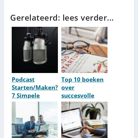
Gerelateerd: lees verder...
Podcast
Top 10 boeken
Starten/Maken?
over
7 Simpele
succesvolle
Stappen
ondernemers
[HowTo] [Tips]
[2026 Update]