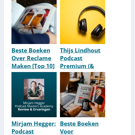
Update] [Top
[Update 2026]
20]
Beste Boeken
Thijs Lindhout
Over Reclame
Podcast
Maken [Top 10]
Premium (&
[2026 Update]
Training)
Review &
Ervaringen
[2026]
Mirjam Hegger:
Beste Boeken
Podcast
Voor