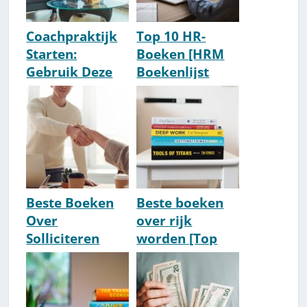
Coachpraktijk
Top 10 HR-
Starten:
Boeken [HRM
Gebruik Deze
Boekenlijst
Juiste Tools
2026]
[Update 2026]
Beste Boeken
Beste boeken
Over
over rijk
Solliciteren
worden [Top
[Top 10] [2026
10] [2026
Update]
Update]