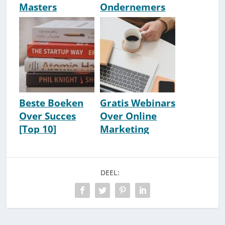
Masters
Ondernemers
Academy
[Top 10]
[Review &
[Update 2026]
Ervaringen]
[2026]
Beste Boeken
Gratis Webinars
Over Succes
Over Online
[Top 10]
Marketing
[Update 2026]
[Lijst] [Online
Trainingen]
DEEL: