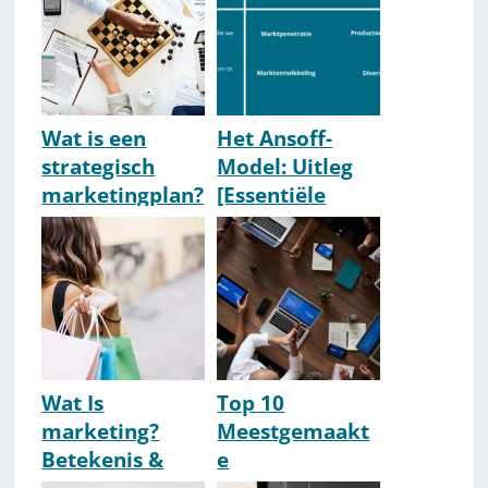
Wat is een
Het Ansoff-
strategisch
Model: Uitleg
marketingplan?
[Essentiële
[Uitleg &
Marketing-
Componenten]
Matrix]
Wat Is
Top 10
marketing?
Meestgemaakt
Betekenis &
e