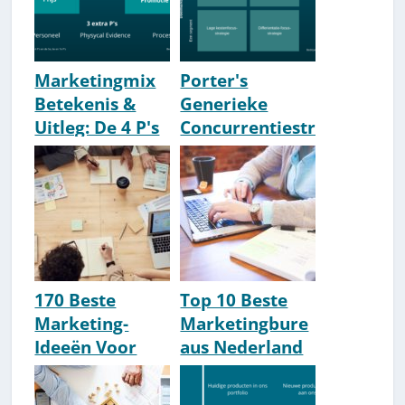
ng
Marketingmix
Porter's
Betekenis &
Generieke
Uitleg: De 4 P's
Concurrentiestr
(en extra P's)
ategieën [Uitleg
& Voorbeelden]
170 Beste
Top 10 Beste
Marketing-
Marketingbure
Ideeën Voor
aus Nederland
Ieder Bedrijf
[2026 Update]
[Lijst]