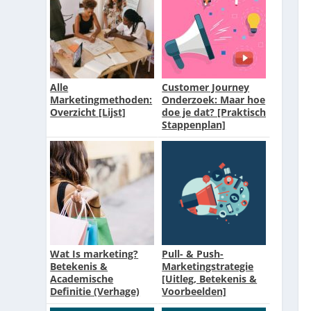
Alle
Customer Journey
Marketingmethoden:
Onderzoek: Maar hoe
Overzicht [Lijst]
doe je dat? [Praktisch
Stappenplan]
Wat Is marketing?
Pull- & Push-
Betekenis &
Marketingstrategie
Academische
[Uitleg, Betekenis &
Definitie (Verhage)
Voorbeelden]