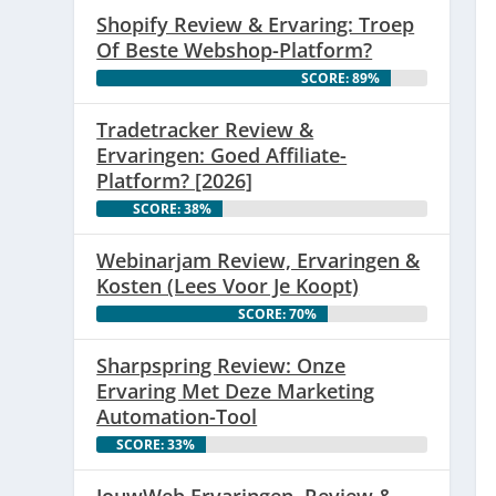
Shopify Review & Ervaring: Troep
Of Beste Webshop-Platform?
SCORE: 89%
Tradetracker Review &
Ervaringen: Goed Affiliate-
Platform? [2026]
SCORE: 38%
Webinarjam Review, Ervaringen &
Kosten (Lees Voor Je Koopt)
SCORE: 70%
Sharpspring Review: Onze
Ervaring Met Deze Marketing
Automation-Tool
SCORE: 33%
JouwWeb Ervaringen, Review &