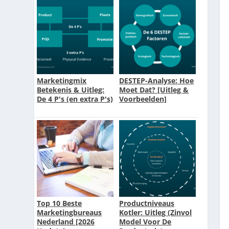
Marketingmix
DESTEP-Analyse: Hoe
Betekenis & Uitleg:
Moet Dat? [Uitleg &
De 4 P's (en extra P's)
Voorbeelden]
Top 10 Beste
Productniveaus
Marketingbureaus
Kotler: Uitleg (Zinvol
Nederland [2026
Model Voor De