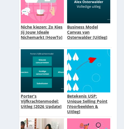
Niche kiezen: Zo Kies
Business Model
Jij Jouw Ideale
Canvas van
Nichemarkt [HowTo]
Osterwalder [Uitleg]
Porter's
Betekenis USP:
Vijfkrachtenmodel:
Unique Selling Point
Uitleg [2026 Update]
[Voorbeelden &
Uitleg]