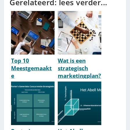
Gerelateerd: lees verder...
Top 10
Wat is een
Meestgemaakt
strategisch
e
marketingplan?
Marketingfoute
[Uitleg &
n (Vermijd Ze!)
Componenten]