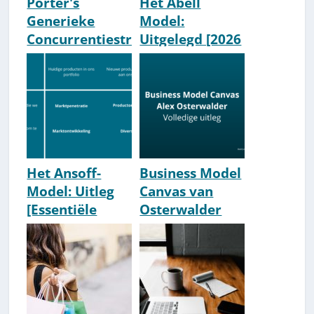
Porter's
Het Abell
Generieke
Model:
Concurrentiestr
Uitgelegd [2026
ategieën [Uitleg
Update]
& Voorbeelden]
Het Ansoff-
Business Model
Model: Uitleg
Canvas van
[Essentiële
Osterwalder
Marketing-
[Uitleg]
Matrix]