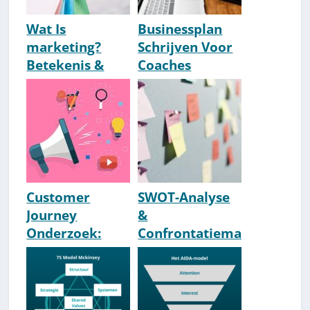
Wat Is
Businessplan
marketing?
Schrijven Voor
Betekenis &
Coaches
Academische
[HowTo]
Definitie
(Verhage)
Customer
SWOT-Analyse
Journey
&
Onderzoek:
Confrontatiema
Maar hoe doe
trix [Uitleg &
je dat?
Voorbeelden]
[Praktisch
Stappenplan]