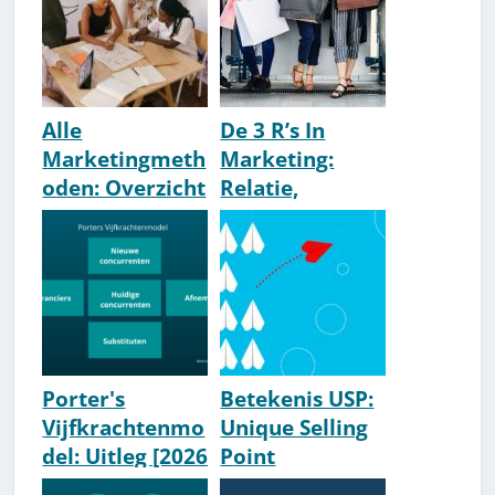
Alle
De 3 R’s In
Marketingmeth
Marketing:
oden: Overzicht
Relatie,
[Lijst]
Reputatie &
Respons
[Uitleg]
Porter's
Betekenis USP:
Vijfkrachtenmo
Unique Selling
del: Uitleg [2026
Point
Update]
[Voorbeelden &