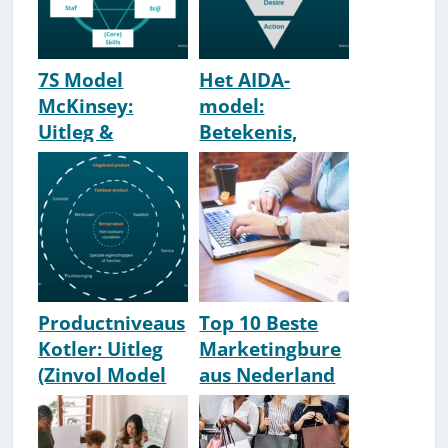
7S Model
Het AIDA-
McKinsey:
model:
Uitleg &
Betekenis,
Voorbeelden
Uitleg &
Voorbeeld
Productniveaus
Top 10 Beste
Kotler: Uitleg
Marketingbure
(Zinvol Model
aus Nederland
Voor De
[2026 Update]
Productmix)