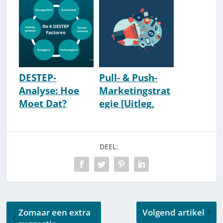
Uitleg]
DESTEP-
Pull- & Push-
Analyse: Hoe
Marketingstrat
Moet Dat?
egie [Uitleg,
[Uitleg &
Betekenis &
Voorbeelden]
Voorbeelden]
DEEL:
Zomaar een extra
Volgend artikel