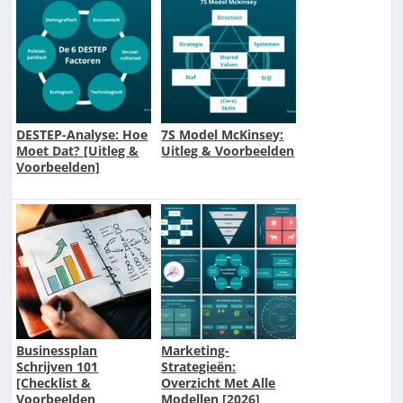
DESTEP-Analyse: Hoe
7S Model McKinsey:
Moet Dat? [Uitleg &
Uitleg & Voorbeelden
Voorbeelden]
Businessplan
Marketing-
Schrijven 101
Strategieën:
[Checklist &
Overzicht Met Alle
Voorbeelden
Modellen [2026]