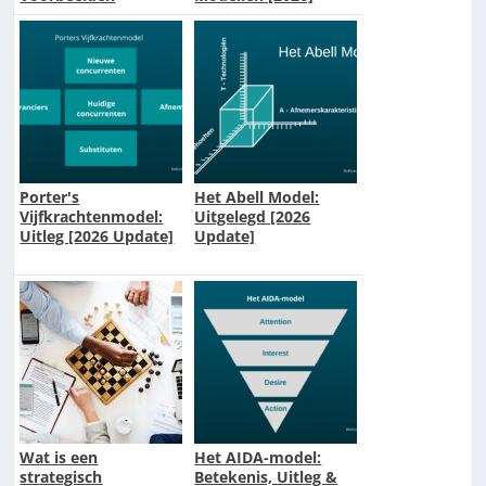
Ondernemingsplan]
Porter's
Het Abell Model:
Vijfkrachtenmodel:
Uitgelegd [2026
Uitleg [2026 Update]
Update]
Wat is een
Het AIDA-model:
strategisch
Betekenis, Uitleg &