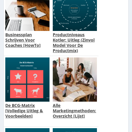
Businessplan
Productniveaus
Schrijven Voor
Kotler: Uitleg (Zinvol
Coaches [HowTo]
Model Voor De
Productmix)
De BCG-Matrix
Alle
[Volledige Uitleg &
Marketingmethoden:
Voorbeelden]
Overzicht [Lijst]